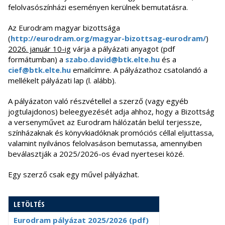
felolvasószínházi eseményen kerülnek bemutatásra.
Az Eurodram magyar bizottsága
(
http://eurodram.org/magyar-bizottsag-eurodram/
)
2026. január 10-ig
várja a pályázati anyagot (pdf
formátumban) a
szabo.david@btk.elte.hu
és a
cief@btk.elte.hu
emailcímre. A pályázathoz csatolandó a
mellékelt pályázati lap (l. alább).
A pályázaton való részvétellel a szerző (vagy egyéb
jogtulajdonos) beleegyezését adja ahhoz, hogy a Bizottság
a versenyművet az Eurodram hálózatán belül terjessze,
színházaknak és könyvkiadóknak promóciós céllal eljuttassa,
valamint nyilvános felolvasáson bemutassa, amennyiben
beválasztják a 2025/2026-os évad nyertesei közé.
Egy szerző csak egy művel pályázhat.
LETÖLTÉS
Eurodram pályázat 2025/2026 (pdf)