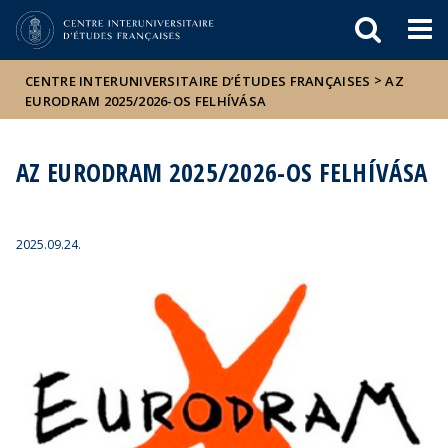
Események
ELTE a
Hírek
sajtóban
>
CENTRE INTERUNIVERSITAIRE D’ÉTUDES FRANÇAISES
AZ
EURODRAM 2025/2026-OS FELHÍVÁSA
AZ EURODRAM 2025/2026-OS FELHÍVÁSA
2025.09.24.