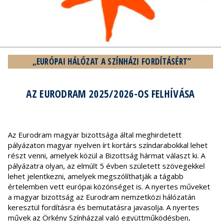
„EURÓPAI HÁLÓZAT A SZÍNHÁZI FORDÍTÁSÉRT”
AZ EURODRAM 2025/2026-OS FELHÍVÁSA
Az Eurodram magyar bizottsága által meghirdetett
pályázaton magyar nyelven írt kortárs színdarabokkal lehet
részt venni, amelyek közül a Bizottság hármat választ ki. A
pályázatra olyan, az elmúlt 5 évben született szövegekkel
lehet jelentkezni, amelyek megszólíthatják a tágabb
értelemben vett európai közönséget is. A nyertes műveket
a magyar bizottság az Eurodram nemzetközi hálózatán
keresztül fordításra és bemutatásra javasolja. A nyertes
művek az Örkény Színházzal való együttműködésben,