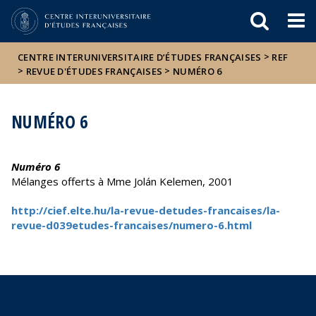
Események
ELTE a
Hírek
sajtóban
>
CENTRE INTERUNIVERSITAIRE D’ÉTUDES FRANÇAISES
REF
>
>
REVUE D'ÉTUDES FRANÇAISES
NUMÉRO 6
NUMÉRO 6
Numéro 6
Mélanges offerts à Mme Jolán Kelemen, 2001
http://cief.elte.hu/la-revue-detudes-francaises/la-
revue-d039etudes-francaises/numero-6.html