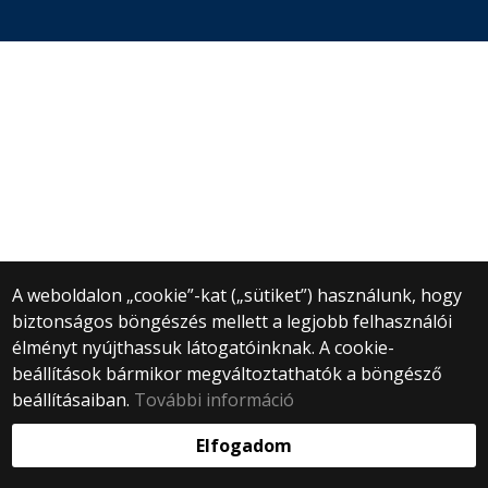
A weboldalon „cookie”-kat („sütiket”) használunk, hogy
biztonságos böngészés mellett a legjobb felhasználói
élményt nyújthassuk látogatóinknak. A cookie-
beállítások bármikor megváltoztathatók a böngésző
beállításaiban.
További információ
Elfogadom