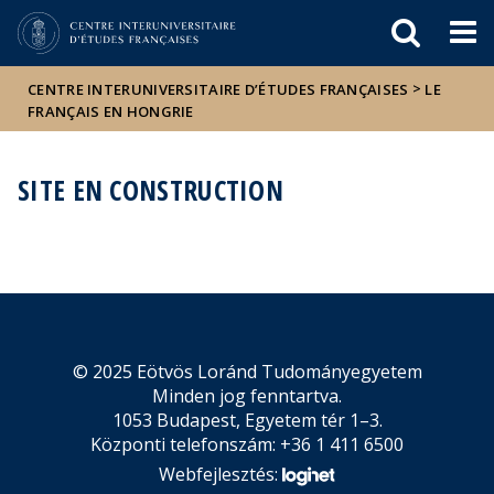
Események
ELTE a
Hírek
sajtóban
>
CENTRE INTERUNIVERSITAIRE D’ÉTUDES FRANÇAISES
LE
FRANÇAIS EN HONGRIE
SITE EN CONSTRUCTION
© 2025 Eötvös Loránd Tudományegyetem
Minden jog fenntartva.
1053 Budapest, Egyetem tér 1–3.
Központi telefonszám: +36 1 411 6500
Webfejlesztés: