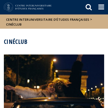
Események
ELTE a
Hírek
sajtóban
>
CENTRE INTERUNIVERSITAIRE D’ÉTUDES FRANÇAISES
CINÉCLUB
CINÉCLUB