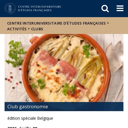
Események
ELTE a
Hírek
sajtóban
>
CENTRE INTERUNIVERSITAIRE D’ÉTUDES FRANÇAISES
>
ACTIVITÉS
CLUBS
Club gastronomie
édition spéciale Belgique