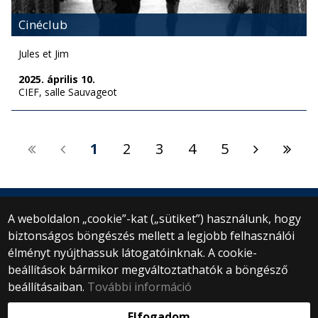
Cinéclub
Jules et Jim
2025. április 10.
CIEF, salle Sauvageot
1
2
3
4
5
A weboldalon „cookie”-kat („sütiket”) használunk, hogy
biztonságos böngészés mellett a legjobb felhasználói
© 2025 Eötvös Loránd Tudományegyetem
élményt nyújthassuk látogatóinknak. A cookie-
Minden jog fenntartva.
1053 Budapest, Egyetem tér 1–3.
beállítások bármikor megváltoztathatók a böngésző
Központi telefonszám: +36 1 411 6500
beállításaiban.
További információ
Webfejlesztés:
Elfogadom