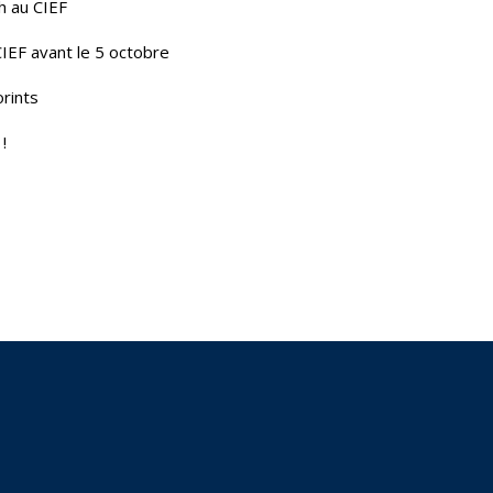
h au CIEF
CIEF avant le 5 octobre
orints
!