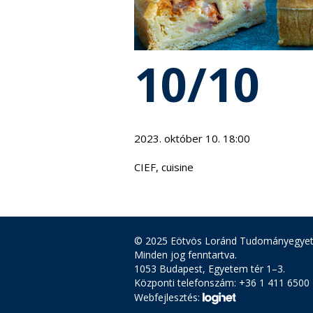
10/10
2023. október 10. 18:00
CIEF, cuisine
© 2025 Eötvös Loránd Tudományegye
Minden jog fenntartva.
1053 Budapest, Egyetem tér 1–3.
Központi telefonszám: +36 1 411 6500
Webfejlesztés: