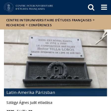
Események
ELTE a
Hírek
sajtóban
>
CENTRE INTERUNIVERSITAIRE D’ÉTUDES FRANÇAISES
>
RECHERCHE
CONFÉRENCES
Latin-Amerika Párizsban
Szilágyi Ágnes Judit előadása