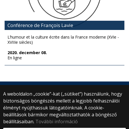
Conférence de François Lavie
L’humour et la culture écrite dans la France moderne (XVIe -
XVIIIe siècles)
2020. december 08.
En ligne
A weboldalon „cookie”-kat („sütiket”) használunk, hogy
biztonságos böngészés mellett a legjobb felhasználói
© 2025 Eötvös Loránd Tudományegyetem
élményt nyújthassuk látogatóinknak. A cookie-
Minden jog fenntartva.
beállítások bármikor megváltoztathatók a böngésző
1053 Budapest, Egyetem tér 1–3.
Központi telefonszám: +36 1 411 6500
beállításaiban.
További információ
Webfejlesztés: