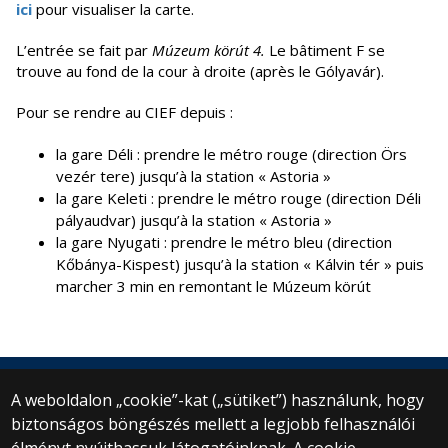
ici
pour visualiser la carte.
L’entrée se fait par
Múzeum körút 4.
Le bâtiment F se
trouve au fond de la cour à droite (après le Gólyavár).
Pour se rendre au CIEF depuis :
la gare Déli : prendre le métro rouge (direction Örs
vezér tere) jusqu’à la station « Astoria »
la gare Keleti : prendre le métro rouge (direction Déli
pályaudvar) jusqu’à la station « Astoria »
la gare Nyugati : prendre le métro bleu (direction
Kőbánya-Kispest) jusqu’à la station « Kálvin tér » puis
marcher 3 min en remontant le Múzeum körút
A weboldalon „cookie”-kat („sütiket”) használunk, hogy
biztonságos böngészés mellett a legjobb felhasználói
© 2025 Eötvös Loránd Tudományegyetem