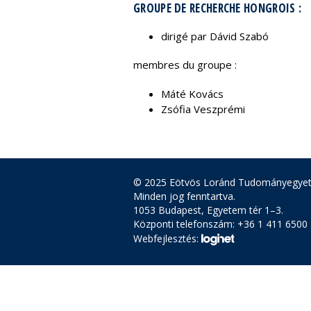
GROUPE DE RECHERCHE HONGROIS :
dirigé par Dávid Szabó
membres du groupe :
Máté Kovács
Zsófia Veszprémi
© 2025 Eötvös Loránd Tudományegye
Minden jog fenntartva.
1053 Budapest, Egyetem tér 1–3.
Központi telefonszám: +36 1 411 6500
Webfejlesztés: