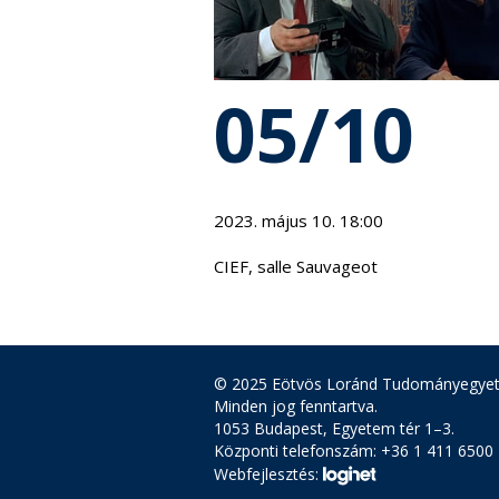
05/10
2023. május 10. 18:00
CIEF, salle Sauvageot
© 2025 Eötvös Loránd Tudományegye
Minden jog fenntartva.
1053 Budapest, Egyetem tér 1–3.
Központi telefonszám: +36 1 411 6500
Webfejlesztés: