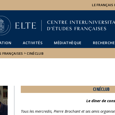
Események
ELTE a
Hírek
LE FRANÇAIS
sajtóban
ATION
ACTIVITÉS
MÉDIATHÈQUE
RECHERCHE
>
S FRANÇAISES
CINÉCLUB
CINÉCLUB
Le dîner de con
Tous les mercredis, Pierre Brochant et ses amis organi