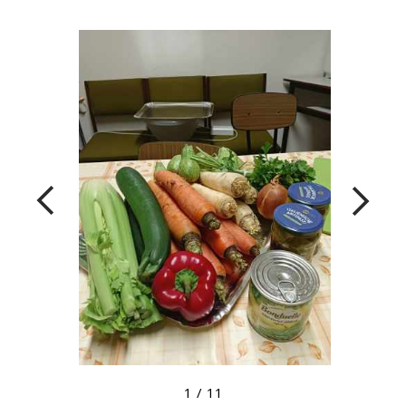
Megtekintés nagyobb méretben
1
/
11