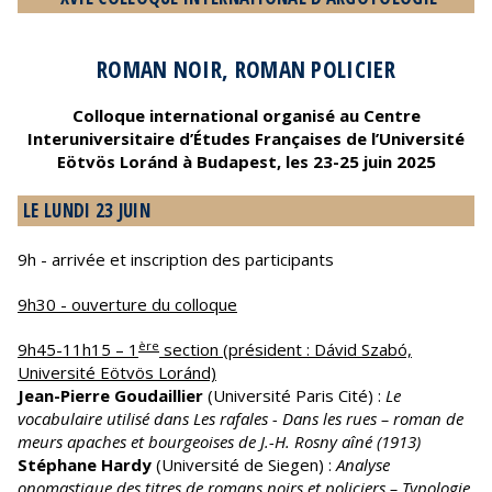
ROMAN NOIR, ROMAN POLICIER
Colloque international organisé au Centre
Interuniversitaire d’Études Françaises de l’Université
Eötvös Loránd à Budapest, les 23-25 juin 2025
LE LUNDI 23 JUIN
9h - arrivée et inscription des participants
9h30 - ouverture du colloque
ère
9h45-11h15 – 1
section (président : Dávid Szabó,
Université Eötvös Loránd)
Jean-Pierre Goudaillier
(Université Paris Cité) :
Le
vocabulaire utilisé dans Les rafales - Dans les rues – roman de
meurs apaches et bourgeoises de J.-H. Rosny aîné (1913)
Stéphane Hardy
(Université de Siegen) :
Analyse
onomastique des titres de romans noirs et policiers – Typologie