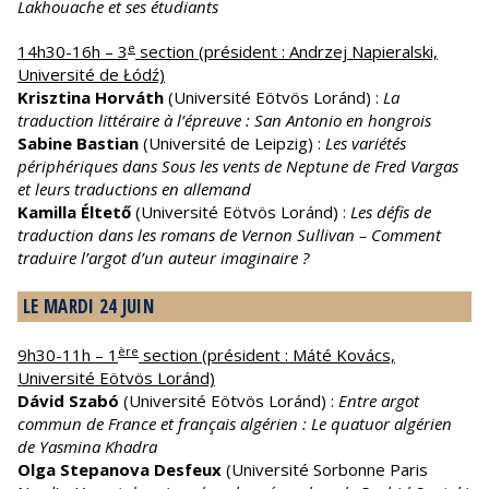
Lakhouache et ses étudiants
e
14h30-16h – 3
section (président : Andrzej Napieralski,
Université de Łódź)
Krisztina Horváth
(Université Eötvös Loránd) :
La
traduction littéraire à l’épreuve : San Antonio en hongrois
Sabine Bastian
(Université de Leipzig) :
Les variétés
périphériques dans Sous les vents de Neptune de Fred Vargas
et leurs traductions en allemand
Kamilla Éltető
(Université Eötvös Loránd) :
Les défis de
traduction dans les romans de Vernon Sullivan – Comment
traduire l’argot d’un auteur imaginaire ?
LE MARDI 24 JUIN
ère
9h30-11h – 1
section (président : Máté Kovács,
Université Eötvös Loránd)
Dávid Szabó
(Université Eötvös Loránd) :
Entre argot
commun de France et français algérien : Le quatuor algérien
de Yasmina Khadra
Olga Stepanova Desfeux
(Université Sorbonne Paris