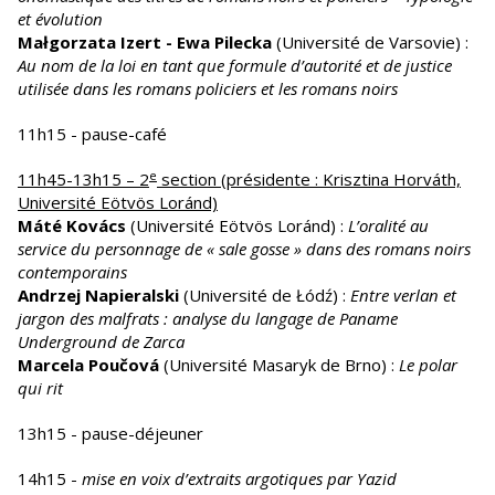
et évolution
Małgorzata Izert - Ewa Pilecka
(Université de Varsovie) :
Au nom de la loi en tant que formule d’autorité et de justice
utilisée dans les romans policiers et les romans noirs
11h15 - pause-café
e
11h45-13h15 – 2
section (présidente : Krisztina Horváth,
Université Eötvös Loránd)
Máté Kovács
(Université Eötvös Loránd) :
L’oralité au
service du personnage de « sale gosse » dans des romans noirs
contemporains
Andrzej Napieralski
(Université de Łódź) :
Entre verlan et
jargon des malfrats : analyse du langage de Paname
Underground de Zarca
Marcela Poučová
(Université Masaryk de Brno) :
Le polar
qui rit
13h15 - pause-déjeuner
14h15 -
mise en voix d’extraits argotiques par Yazid