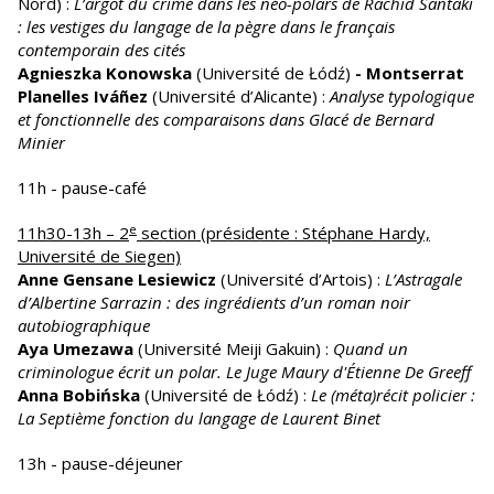
Nord) :
L’argot du crime dans les néo-polars de Rachid Santaki
: les vestiges du langage de la pègre dans le français
contemporain des cités
Agnieszka Konowska
(Université de Łódź)
- Montserrat
Planelles Iváñez
(Université d’Alicante) :
Analyse typologique
et fonctionnelle des comparaisons dans Glacé de Bernard
Minier
11h - pause-café
e
11h30-13h – 2
section (présidente : Stéphane Hardy,
Université de Siegen)
Anne Gensane Lesiewicz
(Université d’Artois) :
L’Astragale
d’Albertine Sarrazin : des ingrédients d’un roman noir
autobiographique
Aya Umezawa
(Université Meiji Gakuin) :
Quand un
criminologue écrit un polar. Le Juge Maury d'Étienne De Greeff
Anna Bobińska
(Université de Łódź) :
Le (méta)récit policier :
La Septième fonction du langage de Laurent Binet
13h - pause-déjeuner