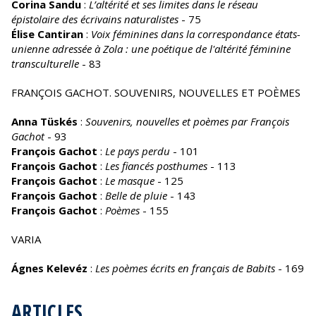
Corina Sandu
:
L’altérité et ses limites dans le réseau
épistolaire des écrivains naturalistes
- 75
Élise Cantiran
:
Voix féminines dans la correspondance états-
unienne adressée à Zola : une poétique de l'altérité féminine
transculturelle
- 83
FRANÇOIS GACHOT. SOUVENIRS, NOUVELLES ET POÈMES
Anna Tüskés
:
Souvenirs, nouvelles et poèmes par François
Gachot
- 93
François Gachot
:
Le pays perdu
- 101
François Gachot
:
Les fiancés posthumes
- 113
François Gachot
:
Le masque
- 125
François Gachot
:
Belle de pluie
- 143
François Gachot
:
Poèmes
- 155
VARIA
Ágnes Kelevéz
:
Les poèmes écrits en français de Babits
- 169
ARTICLES