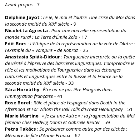
Avant-propos
- 7
Delphine Jayot
:
Le je, le moi et l’autre. Une crise du Moi dans
e
la seconde moitié du XIX
siècle
- 9
Nicoletta Agresta
:
Pour une nouvelle représentation du
monde rural : La Terre d’Émile Zola
- 17
Edit Bors
:
L’éthique de la représentation de la voix de l’Autre :
l’exemple du « vampire » de Ropraz
- 25
Anastasia Spiák-Didour
:
Tourgueniev interprète ou la quête
de vérité à l’épreuve des barrières linguistiques. Comprendre le
rôle et les motivations de Tourgueniev dans les échanges
culturels et linguistiques entre la Russie et la France de la
e
seconde moitié du XIX
siècle
- 33
Sára Horváthy
:
Être ou ne pas être Hongrois dans
l’immigration française
- 41
Rose Borel
:
Rôle et place de l’espagnol dans Death in the
Afternoon et For Whom the Bell Tolls d’Ernest Hemingway
- 51
Marie Martine
:
« Je est une Autre » : la fragmentation du Moi
féminin chez Hedwig Dohm et Gabriele Reuter
- 59
Petra Takács
:
Se présenter comme autre par des clichés :
Mémoire de fille d’Annie Ernaux
- 67