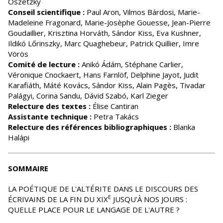
Oszetzky
Conseil scientifique :
Paul Aron, Vilmos Bárdosi, Marie-
Madeleine Fragonard, Marie-Josèphe Gouesse, Jean-Pierre
Goudaillier, Krisztina Horváth, Sándor Kiss, Eva Kushner,
Ildikó Lőrinszky, Marc Quaghebeur, Patrick Quillier, Imre
Vörös
Comité de lecture :
Anikó Ádám, Stéphane Carlier,
Véronique Cnockaert, Hans Farnlöf, Delphine Jayot, Judit
Karafiáth, Máté Kovács, Sándor Kiss, Alain Pagès, Tivadar
Palágyi, Corina Sandu, Dávid Szabó, Karl Zieger
Relecture des textes :
Élise Cantiran
Assistante technique :
Petra Takács
Relecture des références bibliographiques :
Blanka
Halápi
SOMMAIRE
LA POÉTIQUE DE L'ALTÉRITE DANS LE DISCOURS DES
E
ÉCRIVAINS DE LA FIN DU XIX
JUSQU'À NOS JOURS :
QUELLE PLACE POUR LE LANGAGE DE L'AUTRE ?