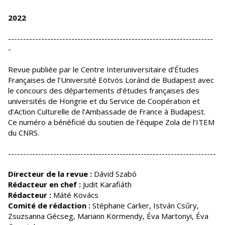
2022
--------------------------------------------------------------------
-
Revue publiée par le Centre Interuniversitaire d’Études
Françaises de l’Université Eötvös Loránd de Budapest avec
le concours des départements d’études françaises des
universités de Hongrie et du Service de Coopération et
d’Action Culturelle de l’Ambassade de France à Budapest.
Ce numéro a bénéficié du soutien de l’équipe Zola de l’ITEM
du CNRS.
---------------------------------------------------------------------
Directeur de la revue :
Dávid Szabó
Rédacteur en chef :
Judit Karafiáth
Rédacteur :
Máté Kovács
Comité de rédaction :
Stéphane Carlier, István Csűry,
Zsuzsanna Gécseg, Mariann Körmendy, Éva Martonyi, Éva