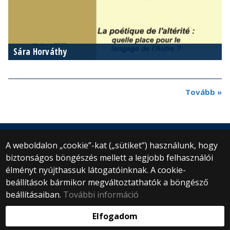
Sára Horváthy
Tovább »
A weboldalon „cookie”-kat („sütiket”) használunk, hogy
biztonságos böngészés mellett a legjobb felhasználói
© 2025 Eötvös Loránd Tudományegyetem
élményt nyújthassuk látogatóinknak. A cookie-
Minden jog fenntartva.
beállítások bármikor megváltoztathatók a böngésző
1053 Budapest, Egyetem tér 1–3.
Központi telefonszám: +36 1 411 6500
beállításaiban.
További információ
Webfejlesztés:
Elfogadom